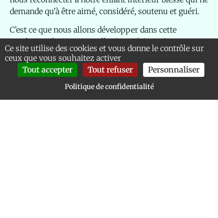
demande qu’à être aimé, considéré, soutenu et guéri.
C’est ce que nous allons développer dans cette
prochaine classe mensuelle :
la Guérison des
Ce site utilise des cookies et vous donne le contrôle sur
blessures
.
ceux que vous souhaitez activer
Tout accepter
Tout refuser
Personnaliser
La conférence en ligne ( Prix 12€ ) se déroule
le vendredi 10 Mars à 19h ( France) sur la plateforme
Politique de confidentialité
Crowdcast. Le format de la conférence :
1ère partie : conférence
Méditation guidée collective
Espace de questions /réponses
Lien de paiement pour accéder à la conférence en
Replay
Au plaisir de participer à votre évolution comme je
participe à la mienne jour après jour.