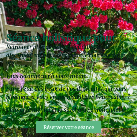
Séance holistique pour :
Retrouver plus de paix, d’équilibre et de
discernement pour reprendre le cours de votre
vie
Vous reconnecter à vous-même
Faire l’état des lieux de vos difficultés qui vous
bloquent et vous empêchent d’être heureux(se) ?
Calmer le mental et la surcharge émotionnelle
Réserver votre séance