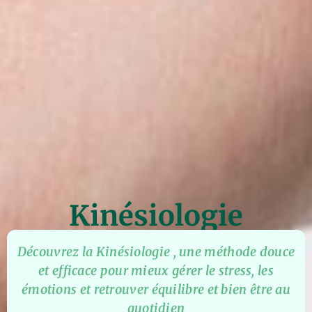
Kinésiologie
Découvrez la Kinésiologie , une méthode douce
et efficace pour mieux gérer le stress, les
émotions et retrouver équilibre et bien être au
quotidien