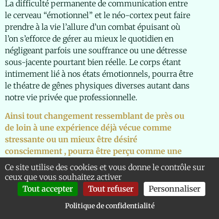
La difficulté permanente de communication entre
le cerveau “émotionnel” et le néo-cortex peut faire
prendre à la vie l’allure d’un combat épuisant où
l’on s’efforce de gérer au mieux le quotidien en
négligeant parfois une souffrance ou une détresse
sous-jacente pourtant bien réelle. Le corps étant
intimement lié à nos états émotionnels, pourra être
le théatre de gênes physiques diverses autant dans
notre vie privée que professionnelle.
Ainsi tout changement ressemblant de près ou
de loin à une expérience déjà vécue comme
stressante ou un mieux être désiré
consciemment , pourra être perçu comme une
menace, un risque dangereux et négatifs.
Ce site utilise des cookies et vous donne le contrôle sur
ceux que vous souhaitez activer
Réaction biologique du
Tout accepter
Tout refuser
Personnaliser
stress
Politique de confidentialité